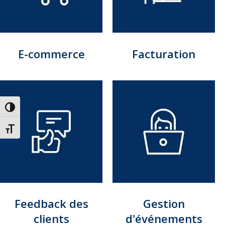
E-commerce
Facturation
Passer en contraste élevé
Changer la taille de la police
Feedback des
Gestion
clients
d'événements