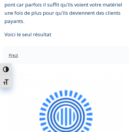
pont car parfois il suffit qu’ils voient votre matériel
une fois de plus pour qu’ils deviennent des clients
payants.
Voici le seul résultat
Prezi
Passer en contraste élevé
Changer la taille de la police