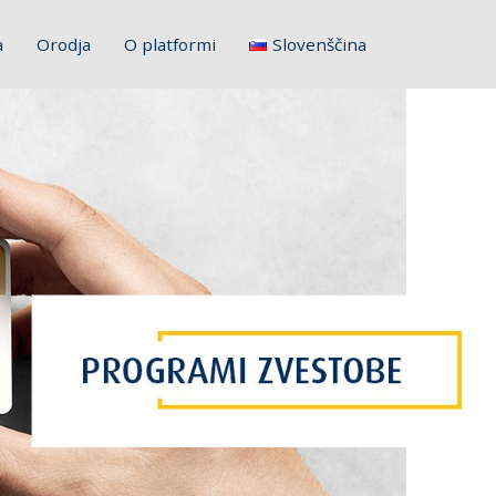
a
Orodja
O platformi
Slovenščina
English
Français
Deutsch
Italiano
Hrvatski
Polski