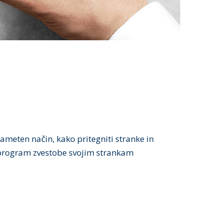
pameten način, kako pritegniti stranke in
bo program zvestobe svojim strankam