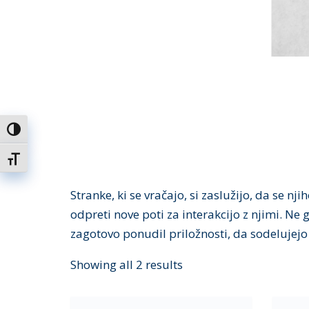
Toggle High Contrast
Toggle Font size
Stranke, ki se vračajo, si zaslužijo, da se 
odpreti nove poti za interakcijo z njimi. N
zagotovo ponudil priložnosti, da sodelujejo 
Showing all 2 results