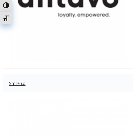
Toggle High Contrast
Toggle Font size
Smile i.o