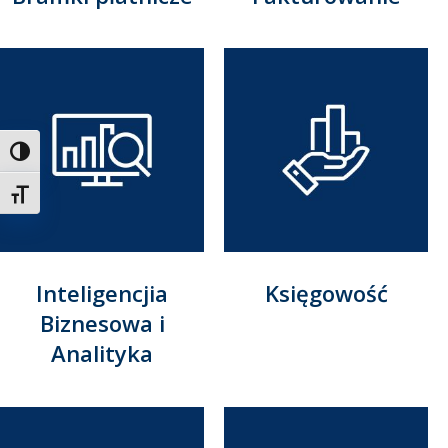
Toggle High Contrast
Toggle Font size
Inteligencjia
Księgowość
Biznesowa i
Analityka