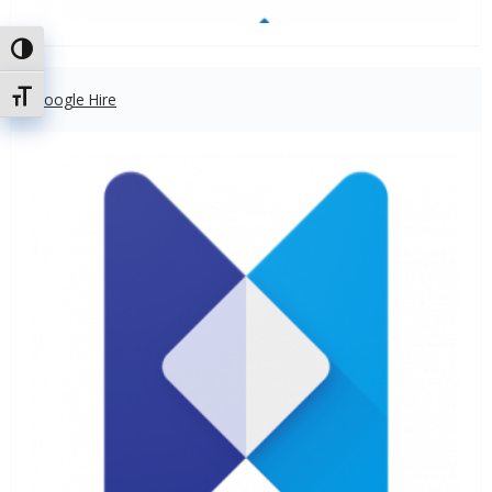
Uključi / isključi visoki kontrast
Uključi / isključi veličinu fonta
Google Hire