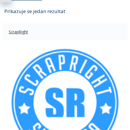
Prikazuje se jedan rezultat
ScrapRight