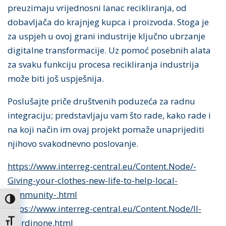
preuzimaju vrijednosni lanac recikliranja, od
dobavljača do krajnjeg kupca i proizvoda. Stoga je
za uspjeh u ovoj grani industrije ključno ubrzanje
digitalne transformacije. Uz pomoć posebnih alata
za svaku funkciju procesa recikliranja industrija
može biti još uspješnija.
Poslušajte priče društvenih poduzeća za radnu
integraciju; predstavljaju vam što rade, kako rade i
na koji način im ovaj projekt pomaže unaprijediti
njihovo svakodnevno poslovanje.
https://www.interreg-central.eu/Content.Node/-
Giving-your-clothes-new-life-to-help-local-
community-.html
Uključi / isključi visoki kontrast
https://www.interreg-central.eu/Content.Node/Il-
Uključi / isključi veličinu fonta
Giardinone.html