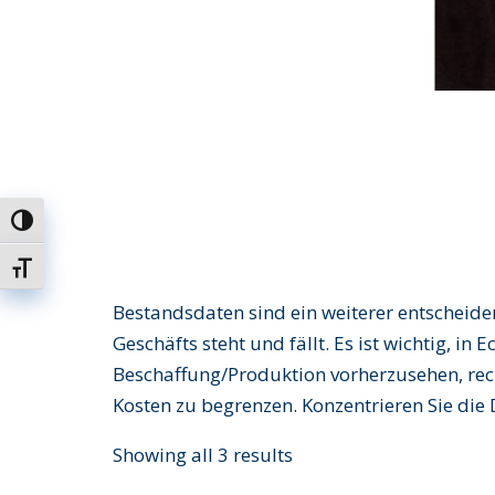
Umschalten auf hohe Kontraste
Schrift vergrößern
Bestandsdaten sind ein weiterer entscheiden
Geschäfts steht und fällt. Es ist wichtig, i
Beschaffung/Produktion vorherzusehen, rec
Kosten zu begrenzen. Konzentrieren Sie die 
Showing all 3 results