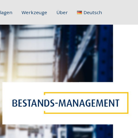
lagen
Werkzeuge
Über
Deutsch
English
Français
Deutsch
Italiano
Slovenščina
Hrvatski
Polski