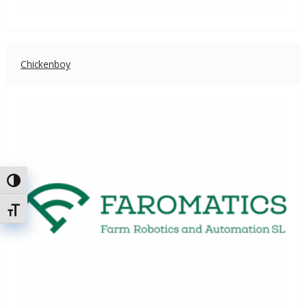
Chickenboy
Attiva/disattiva alto contrasto
Attiva/disattiva dimensione testo