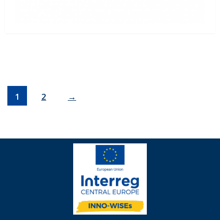
1
2
→