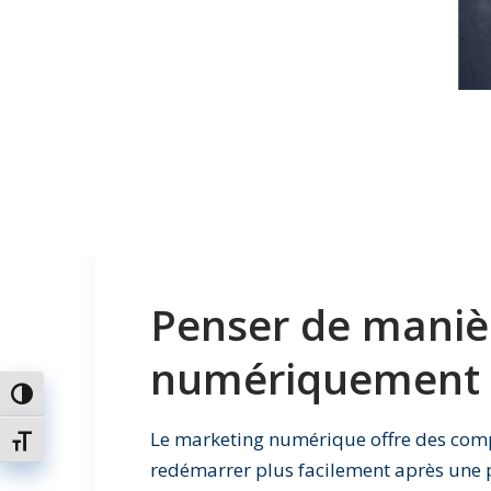
Penser de manièr
numériquement
Passer en contraste élevé
Le marketing numérique offre des comp
Changer la taille de la police
redémarrer plus facilement après une