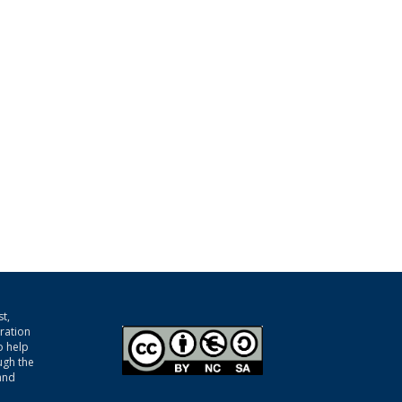
t,
gration
o help
ugh the
and