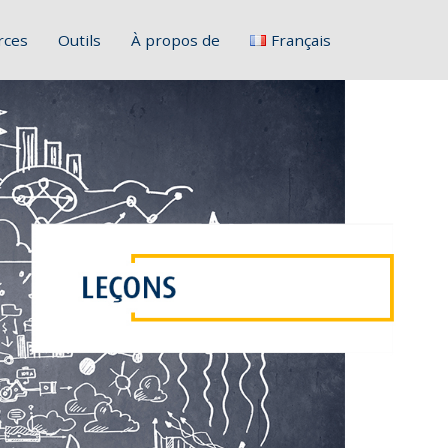
rces
Outils
À propos de
Français
English
Deutsch
Italiano
Slovenščina
Hrvatski
Polski