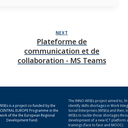
NEXT
Plateforme de
communication et de
collaboration - MS Teams
The INNO-WISEs project aimed to, firs
ISEs is a project co-funded by the
identify skills shortages in Work Inte
g CENTRAL EUROPE Programme in the
Social Enterprises (WISEs) and then, t
ork of the the European Regional
WISEs to tackle those shortages thro
Development Fund.
development of a new ICT platform 
trainings (face to face and MOOC).